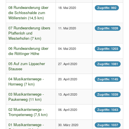
Pressemitteilungen
08 Rundwanderung über
18. Mai 2020
Zugriffe: 992
die Schlosshalde zum
Wildschützhütte
Wöllerstein (14,5 km)
Ansprechpartner
07 Rundwanderung übers
11. Mai 2020
Zugriffe: 1028
Suchen
Pfaffenloh und
...
Westerhofen (7 km)
06 Rundwanderung über
04. Mai 2020
Zugriffe: 1203
die Röttinger Höhe
05 Auf zum Lippacher
27. April 2020
Zugriffe: 1081
Stausee
04 Musikantenwege -
20. April 2020
Zugriffe: 1145
Hornweg (7 km)
03 Musikantenwege -
13. April 2020
Zugriffe: 1039
Paukenweg (11 km)
02 Musikantenwege -
06. April 2020
Zugriffe: 1043
Trompetenweg (7,5 km)
01 Musikantenwege -
30. März 2020
Zugriffe: 1037