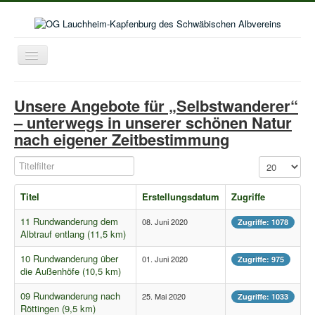
Toggle
Navigation
Home
Unsere Angebote für „Selbstwanderer“
Aktuelles
– unterwegs in unserer schönen Natur
nach eigener Zeitbestimmung
Aktivitäten im Wanderjahr
Veranstaltungskalender
Titelfilter
Anzeige #
Bildergalerie
Titel
Erstellungsdatum
Zugriffe
Selbstwanderungen
11 Rundwanderung dem
08. Juni 2020
Zugriffe: 1078
Seniorenwanderungen
Albtrauf entlang (11,5 km)
Lust auf mehr
10 Rundwanderung über
01. Juni 2020
Zugriffe: 975
die Außenhöfe (10,5 km)
Kooperation Deutschordenschule
09 Rundwanderung nach
25. Mai 2020
Zugriffe: 1033
Naturschutz
Röttingen (9,5 km)