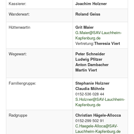
Kassierer:
Joachim Holzner
Pressemitteilungen
Wanderwart:
Roland Geiss
Wildschützhütte
Ansprechpartner
Hüttenwartin
Grit Maier
G.Maier@SAV-Lauchheim-
Suchen
Kapfenburg.de
...
Vertretung:
Theresia Viert
Wegewart:
Peter Schneider
Ludwig Pfitzer
Anton Dambacher
Martin Viert
Familiengruppe:
Stephanie Holzner
Claudia Möhnle
0152-536 028 44
S.Holzner@SAV-Lauchheim-
Kapfenburg.de
Radgruppe
Christian Hägele-Allocca
0152-299 502 91
C.Haegele-Alloca@SAV-
Lauchheim-Kapfenburg.de