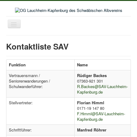
Toggle
Navigation
Home
Kontaktliste SAV
Aktuelles
Aktivitäten im Wanderjahr
Funktion
Name
Veranstaltungskalender
Vertrauensmann /
Rüdiger Backes
Bildergalerie
Seniorenwanderungen /
07363-921 301
Schulwanderführer:
R.Backes@SAV-Lauchheim-
Selbstwanderungen
Kapfenburg.de
Seniorenwanderungen
Stellvertreter:
Florian Himml
0171-19 147 80
Lust auf mehr
F.Himml@SAV-Lauchheim-
Kapfenburg.de
Kooperation Deutschordenschule
Schriftführer:
Manfred Röhrer
Naturschutz