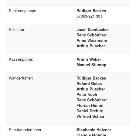
Seniorengruppe
Rüdiger Backes
07363-921 301
Beisitzer:
Josef Dambacher
René Schönherr
Anne Waizmann
Arthur Puscher
Kassenprüfer:
Armin Weber
Manuel Stumpp
Wanderführer:
Rüdiger Backes
Roland Geiss
Arthur Puscher
Petra Koch
René Schönherr
Florian Himml
Daniel Drebitz
Wilfried Scheu
Schulwanderführer
Stephanie Holzner
Claudia Möhnle