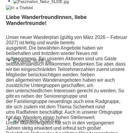
Bildergalerie
Selbstwanderungen
Liebe Wanderfreundinnen, liebe
Wanderfreunde!
Seniorenwanderungen
Lust auf mehr
Unser neuer Wanderplan (gültig von März 2026 – Februar
2027) ist fertig und wurde bereits
Kooperation Deutschordenschule
ausgeteilt.
Die bewährten Angebote haben wir
beibehalten und trotzdem wieder Neues mit
Naturschutz
aufgenommen. Bei
unseren Aktionen sind uns Gäste
selbstverständlich willkommen. Bedenken Sie aber, dass
Pressemitteilungen
wir bei
eingeschränkten Teilnehmerzahlen zuerst unsere
Mitglieder berücksichtigen werden. Neben
Wildschützhütte
den
allgemeinen Wanderangeboten haben wir auch
Ansprechpartner
zusätzliche Untergruppen geschaffen, um
den
unterschiedlichen Interessen gerecht zu werden. So
Suchen
gibt es neben der Seniorengruppe und
...
der
Familiengruppe neuerdings auch eine Radgruppe,
die sich zudem mit dem Thema Sicherheit rund
ums
Radfahren beschäftigt. Auch in unserer Ortsgruppe
hat das Wandern einen hohen Stellenwert.
Unser
Wanderangebot hat sich in den vergangenen
Jahren stetig erweitert und erfreut sich großer