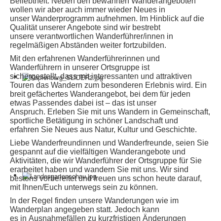
Beliebtheit.
Neben den bewährten Wanderangeboten
wollen wir aber auch immer wieder Neues in
unser
Wanderprogramm aufnehmen. Im Hinblick auf die
Qualität unserer Angebote sind wir bestrebt
unsere
verantwortlichen Wanderführer/innen in
regelmäßigen Abständen weiter fortzubilden.
Mit den erfahrenen Wanderführerinnen und
Wanderführern in unserer Ortsgruppe ist
sichergestellt,
dass mit interessanten und attraktiven
Touren das Wandern zum besonderen Erlebnis wird. Ein
breit
gefächertes Wanderangebot, bei dem für jeden
etwas Passendes dabei ist – das ist unser
Anspruch.
Erleben Sie mit uns Wandern in Gemeinschaft,
sportliche Betätigung in schöner Landschaft und
erfahren
Sie Neues aus Natur, Kultur und Geschichte.
Liebe Wanderfreundinnen und Wanderfreunde, seien Sie
gespannt auf die vielfältigen
Wanderangebote und
Aktivitäten, die wir Wanderführer der Ortsgruppe für Sie
erarbeitet haben und
wandern Sie mit uns. Wir sind
bestens vorbereitet und freuen uns schon heute darauf,
mit Ihnen/Euch
unterwegs sein zu können.
In der Regel finden unsere Wanderungen wie im
Wanderplan angegeben statt. Jedoch kann
es
in Ausnahmefällen zu kurzfristigen Änderungen