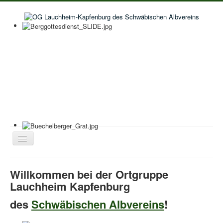
Toggle
Navigation
Home
Willkommen bei der
Ortgruppe
Aktuelles
Lauchheim Kapfenburg
Aktivitäten im Wanderjahr
des
Schwäbischen Albvereins
!
Veranstaltungskalender