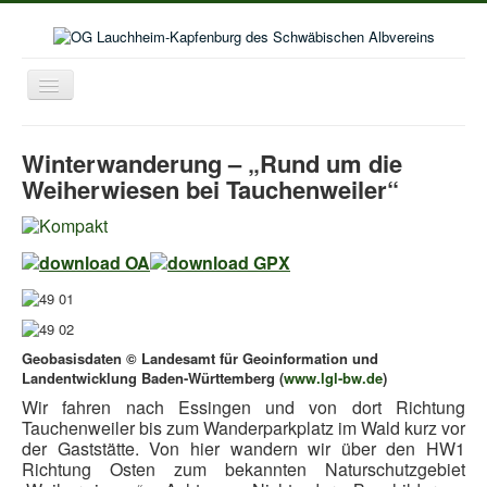
Toggle
Navigation
Home
Winterwanderung – „Rund um die
Aktuelles
Weiherwiesen bei Tauchenweiler“
Aktivitäten im Wanderjahr
Veranstaltungskalender
Bildergalerie
Selbstwanderungen
Geobasisdaten © Landesamt für Geoinformation und
Seniorenwanderungen
Landentwicklung Baden-Württemberg (
www.lgl-bw.de
)
Lust auf mehr
Wir fahren nach Essingen und von dort Richtung
Tauchenweiler bis zum Wanderparkplatz im Wald kurz vor
Kooperation Deutschordenschule
der Gaststätte. Von hier wandern wir über den HW1
Richtung Osten zum bekannten Naturschutzgebiet
Naturschutz