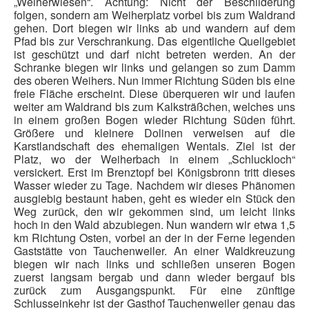
„Weiherwiesen“. Achtung: Nicht der Beschilderung
Pressemitteilungen
folgen, sondern am Weiherplatz vorbei bis zum Waldrand
gehen. Dort biegen wir links ab und wandern auf dem
Wildschützhütte
Pfad bis zur Verschrankung. Das eigentliche Quellgebiet
ist geschützt und darf nicht betreten werden. An der
Ansprechpartner
Schranke biegen wir links und gelangen so zum Damm
Suchen
des oberen Weihers. Nun immer Richtung Süden bis eine
...
freie Fläche erscheint. Diese überqueren wir und laufen
weiter am Waldrand bis zum Kalksträßchen, welches uns
in einem großen Bogen wieder Richtung Süden führt.
Größere und kleinere Dolinen verweisen auf die
Karstlandschaft des ehemaligen Wentals. Ziel ist der
Platz, wo der Weiherbach in einem „Schluckloch“
versickert. Erst im Brenztopf bei Königsbronn tritt dieses
Wasser wieder zu Tage. Nachdem wir dieses Phänomen
ausgiebig bestaunt haben, geht es wieder ein Stück den
Weg zurück, den wir gekommen sind, um leicht links
hoch in den Wald abzubiegen. Nun wandern wir etwa 1,5
km Richtung Osten, vorbei an der in der Ferne legenden
Gaststätte von Tauchenweiler. An einer Waldkreuzung
biegen wir nach links und schließen unseren Bogen
zuerst langsam bergab und dann wieder bergauf bis
zurück zum Ausgangspunkt. Für eine zünftige
Schlusseinkehr ist der Gasthof Tauchenweiler genau das