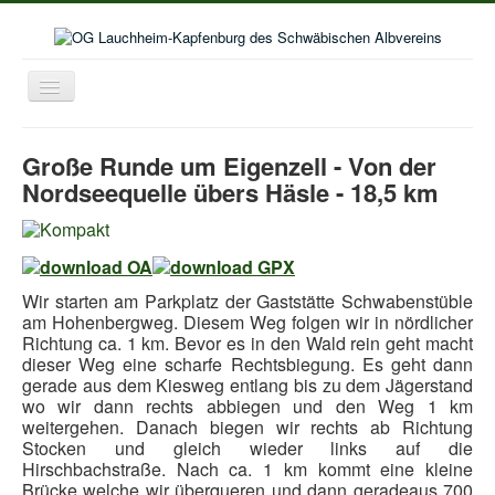
Toggle
Navigation
Home
Große Runde um Eigenzell - Von der
Aktuelles
Nordseequelle übers Häsle - 18,5 km
Aktivitäten im Wanderjahr
Veranstaltungskalender
Bildergalerie
Wir starten am Parkplatz der Gaststätte Schwabenstüble
am Hohenbergweg. Diesem Weg folgen wir in nördlicher
Selbstwanderungen
Richtung ca. 1 km. Bevor es in den Wald rein geht macht
dieser Weg eine scharfe Rechtsbiegung. Es geht dann
Seniorenwanderungen
gerade aus dem Kiesweg entlang bis zu dem Jägerstand
Lust auf mehr
wo wir dann rechts abbiegen und den Weg 1 km
weitergehen. Danach biegen wir rechts ab Richtung
Kooperation Deutschordenschule
Stocken und gleich wieder links auf die
Hirschbachstraße. Nach ca. 1 km kommt eine kleine
Naturschutz
Brücke welche wir überqueren und dann geradeaus 700