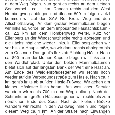
m dem Weg folgen. Nun geht es rechts an dem kleinen
Pressemitteilungen
See vorbei - ca. 1 km. Danach rechts auf den West
Hombergweg abbiegen und diesem 800 m folgen. Jetzt
Wildschützhütte
kommen wir auf den SAV Rot Kreuz Weg und den
Ansprechpartner
Altschloßtalweg. An dem großen Mammutbaum biegen
wir links ab, vorbei an dem imposanten Fasnachtsbaum -
Suchen
ca. 2,2 km auf dem Hombergweg weiter. Kurz vor
...
Ellenberg an der Windschutzhecke rechts abbiegen und
die nächstmögliche wieder links. In Ellenberg gehen wir
vor bis zur Hauptstraße, wo wir dann rechts abbiegen bis
zum Ortsende. Dort geht’s links ab Richtung Häsle. Nach
ca. 800 m an der kleinen Kapelle biegen wir links ab in
den Waldlehrpfad. Unter den beiden Mammutbäumen
bietet sich auf der längsten Bank der Welt eine Rast an.
Am Ende des Waldlehrpfadesgehen wir rechts hoch
wieder auf die Verbindungsstraße zum Häsle. Nach ca. 1
km geht’s links ab auf den Häsle-Fußweg. Wir gehen am
kleinen Häslesee links herum. Am westlichen Seeufer
wandern wir rechts 700 m dem Weg entlang. Nach der
Schranke am großen Häslesee gehen wir rechts bis zum
nördlichen Ende des Sees. Nach der kleinen Brücke
wandern wir rechts in den Waldweg hinein und folgen
diesem Weg ca. 1 km. An der Straße nach Ellwangen