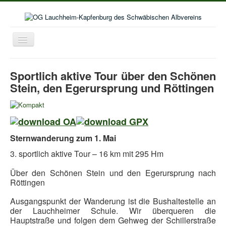
Toggle
Navigation
Home
Sportlich aktive Tour über den Schönen
Aktuelles
Stein, den Egerursprung und Röttingen
Aktivitäten im Wanderjahr
Veranstaltungskalender
Bildergalerie
Sternwanderung zum 1. Mai
Selbstwanderungen
3. sportlich aktive Tour – 16 km mit 295 Hm
Seniorenwanderungen
Über den Schönen Stein und den Egerursprung nach
Röttingen
Lust auf mehr
Ausgangspunkt der Wanderung ist die Bushaltestelle an
Kooperation Deutschordenschule
der Lauchheimer Schule.
Wir überqueren die
Naturschutz
Hauptstraße und folgen dem Gehweg der Schillerstraße