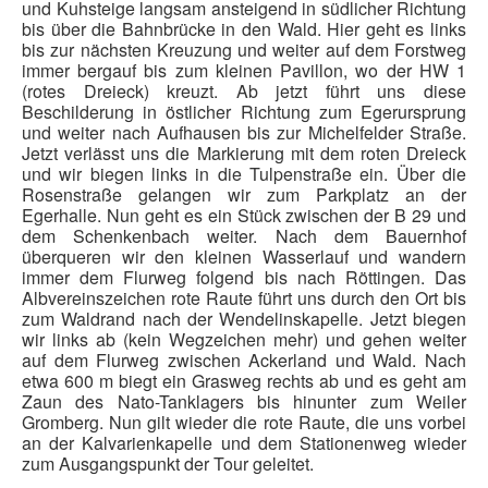
und
Kuhsteige langsam ansteigend in südlicher Richtung
Pressemitteilungen
bis über die Bahnbrücke in
den Wald. Hier geht es links
bis zur nächsten Kreuzung und weiter auf dem
Forstweg
Wildschützhütte
immer bergauf bis zum kleinen Pavillon, wo der HW 1
(rotes Dreieck)
kreuzt. Ab jetzt führt uns diese
Ansprechpartner
Beschilderung in östlicher Richtung zum
Egerursprung
Suchen
und weiter nach Aufhausen bis zur Michelfelder Straße.
...
Jetzt verlässt
uns die Markierung mit dem roten Dreieck
und wir biegen links in die Tulpenstraße
ein. Über die
Rosenstraße gelangen wir zum Parkplatz an der
Egerhalle. Nun geht
es ein Stück zwischen der B 29 und
dem Schenkenbach weiter. Nach dem
Bauernhof
überqueren wir den kleinen Wasserlauf und wandern
immer dem
Flurweg folgend bis nach Röttingen. Das
Albvereinszeichen rote Raute führt uns
durch den Ort bis
zum Waldrand nach der Wendelinskapelle. Jetzt biegen
wir links
ab (kein Wegzeichen mehr) und gehen weiter
auf dem Flurweg zwischen
Ackerland und Wald. Nach
etwa 600 m biegt ein Grasweg rechts ab und es geht am
Zaun des Nato-Tanklagers bis hinunter zum Weiler
Gromberg. Nun gilt wieder die
rote Raute, die uns vorbei
an der Kalvarienkapelle und dem Stationenweg wieder
zum Ausgangspunkt der Tour geleitet.