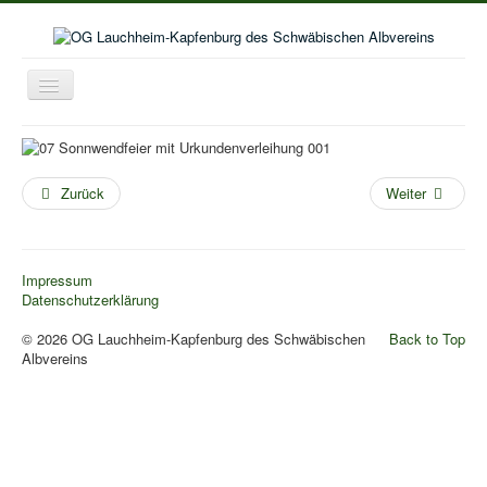
Toggle
Navigation
Home
Aktuelles
Zurück
Weiter
Aktivitäten im Wanderjahr
Veranstaltungskalender
Impressum
Bildergalerie
Datenschutzerklärung
Selbstwanderungen
© 2026 OG Lauchheim-Kapfenburg des Schwäbischen
Back to Top
Albvereins
Seniorenwanderungen
Lust auf mehr
Kooperation Deutschordenschule
Naturschutz