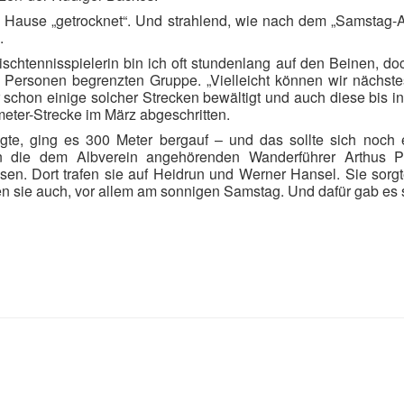
 Hause „getrocknet“. Und strahlend, wie nach dem „Samstag-A
.
ischtennisspielerin bin ich oft stundenlang auf den Beinen, d
0 Personen begrenzten Gruppe. „Vielleicht können wir nächst
 schon einige solcher Strecken bewältigt und auch diese bis i
eter-Strecke im März abgeschritten.
ngte, ging es 300 Meter bergauf – und das sollte sich noc
n die dem Albverein angehörenden Wanderführer Arthus 
n. Dort trafen sie auf Heidrun und Werner Hansel. Sie sorgt
 sie auch, vor allem am sonnigen Samstag. Und dafür gab es ste