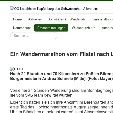
Home
Aktuelles
Aktivitäten im Wanderjahr
Veranstaltung
Naturschutz
Pressemitteilungen
Wildschützhütte
Anspre
Suchen
...
Ein Wandermarathon vom Filstal nach
Nach 24 Stunden und 70 Kilometern zu Fuß im Bären
Bürgermeisterin Andrea Schnele (Mitte). (Foto: Mayer)
Von einer 24 Stunden-Wanderung sind am Sonntagmorgen 2
sie vom SVL-Team bewirtet wurden.
Eigentlich hatten sie sich ihre Ankunft im Bärengarten 
erste Tag des Hochsommermonats August zeigte ihnen die
Uhr im Städtchen angelangt waren“, sagt Albvereinsvorsi