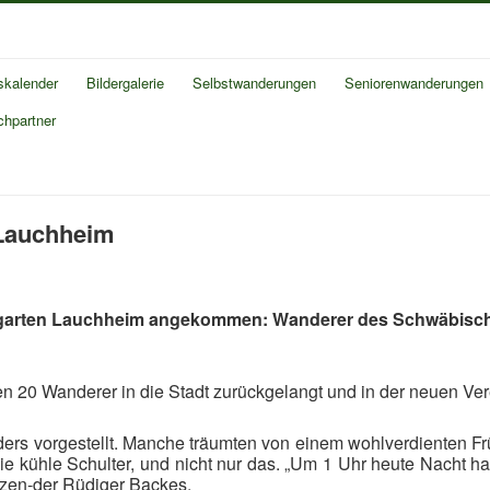
skalender
Bildergalerie
Selbstwanderungen
Seniorenwanderungen
chpartner
 Lauchheim
garten Lauchheim angekommen: Wanderer des Schwäbische
0 Wanderer in die Stadt zurückgelangt und in der neuen Verei
anders vorgestellt. Manche träumten von einem wohlverdienten
 kühle Schulter, und nicht nur das. „Um 1 Uhr heute Nacht hat
tzen-der Rüdiger Backes.