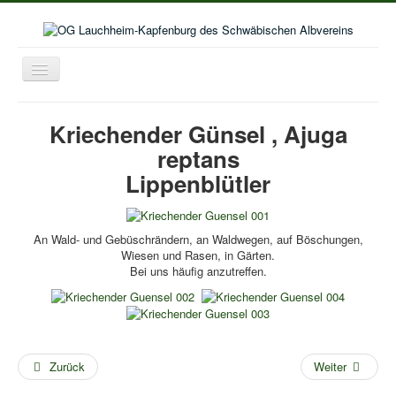
Toggle
Navigation
Home
Kriechender Günsel , Ajuga
Aktuelles
reptans
Aktivitäten im Wanderjahr
Lippenblütler
Veranstaltungskalender
Bildergalerie
An Wald- und Gebüschrändern, an Waldwegen, auf Böschungen,
Wiesen und Rasen, in Gärten.
Selbstwanderungen
Bei uns häufig anzutreffen.
Seniorenwanderungen
Lust auf mehr
Kooperation Deutschordenschule
Zurück
Weiter
Naturschutz