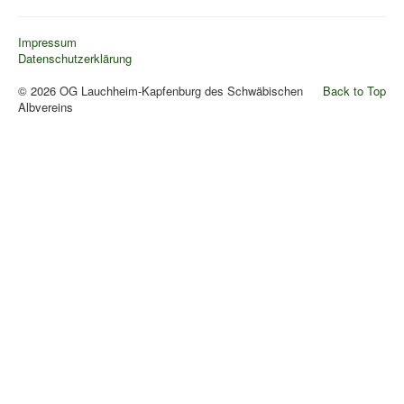
Pressemitteilungen
Impressum
Wildschützhütte
Datenschutzerklärung
Ansprechpartner
© 2026 OG Lauchheim-Kapfenburg des Schwäbischen
Back to Top
Suchen
Albvereins
...