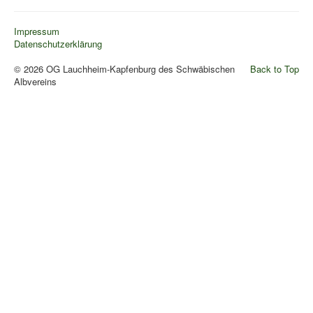
Pressemitteilungen
Impressum
Wildschützhütte
Datenschutzerklärung
Ansprechpartner
© 2026 OG Lauchheim-Kapfenburg des Schwäbischen
Back to Top
Suchen
Albvereins
...