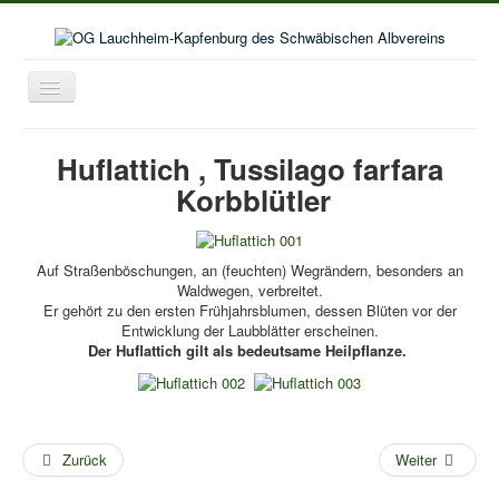
Toggle
Navigation
Home
Huflattich , Tussilago farfara
Aktuelles
Korbblütler
Aktivitäten im Wanderjahr
Veranstaltungskalender
Auf Straßenböschungen, an (feuchten) Wegrändern, besonders an
Waldwegen, verbreitet.
Bildergalerie
Er gehört zu den ersten Frühjahrsblumen, dessen Blüten vor der
Entwicklung der Laubblätter erscheinen.
Selbstwanderungen
Der Huflattich gilt als bedeutsame Heilpflanze.
Seniorenwanderungen
Lust auf mehr
Kooperation Deutschordenschule
Zurück
Weiter
Naturschutz