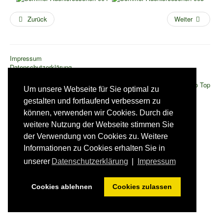
Pressemitteilungen
Zurück
Weiter
Wildschützhütte
Ansprechpartner
Suchen
Impressum
...
Datenschutzerklärung
© 2026 OG Lauchheim-Kapfenburg des Schwäbischen
Back to Top
Um unsere Webseite für Sie optimal zu
Albvereins
gestalten und fortlaufend verbessern zu
können, verwenden wir Cookies. Durch die
weitere Nutzung der Webseite stimmen Sie
der Verwendung von Cookies zu. Weitere
Informationen zu Cookies erhalten Sie in
unserer
Datenschutzerklärung
|
Impressum
Cookies ablehnen
Cookies zulassen