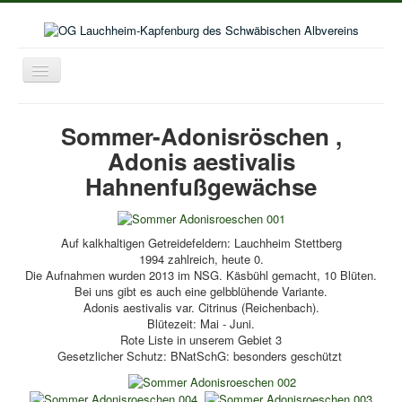
Toggle
Navigation
Home
Sommer-Adonisröschen ,
Aktuelles
Adonis aestivalis
Aktivitäten im Wanderjahr
Hahnenfußgewächse
Veranstaltungskalender
Bildergalerie
Auf kalkhaltigen Getreidefeldern: Lauchheim Stettberg
1994 zahlreich, heute 0.
Selbstwanderungen
Die Aufnahmen wurden 2013 im NSG. Käsbühl gemacht, 10 Blüten.
Bei uns gibt es auch eine gelbblühende Variante.
Seniorenwanderungen
Adonis aestivalis var. Citrinus (Reichenbach).
Blütezeit: Mai - Juni.
Lust auf mehr
Rote Liste in unserem Gebiet 3
Gesetzlicher Schutz: BNatSchG: besonders geschützt
Kooperation Deutschordenschule
Naturschutz