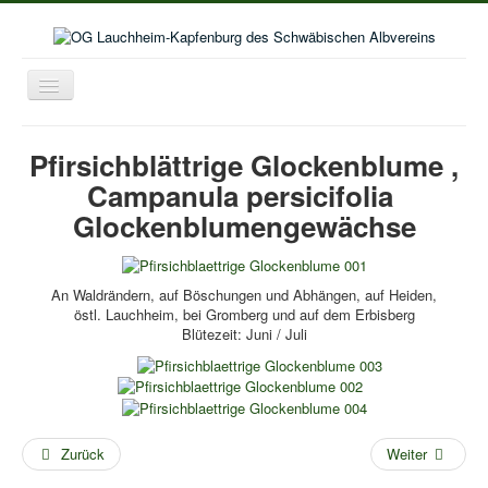
Toggle
Navigation
Home
Pfirsichblättrige Glockenblume ,
Aktuelles
Campanula persicifolia
Aktivitäten im Wanderjahr
Glockenblumengewächse
Veranstaltungskalender
Bildergalerie
An Waldrändern, auf Böschungen und Abhängen, auf Heiden,
östl. Lauchheim, bei Gromberg und auf dem Erbisberg
Selbstwanderungen
Blütezeit: Juni / Juli
Seniorenwanderungen
Lust auf mehr
Kooperation Deutschordenschule
Zurück
Weiter
Naturschutz