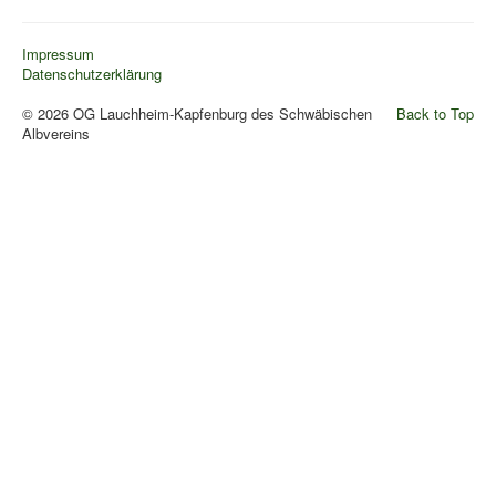
Pressemitteilungen
Impressum
Wildschützhütte
Datenschutzerklärung
Ansprechpartner
© 2026 OG Lauchheim-Kapfenburg des Schwäbischen
Back to Top
Suchen
Albvereins
...