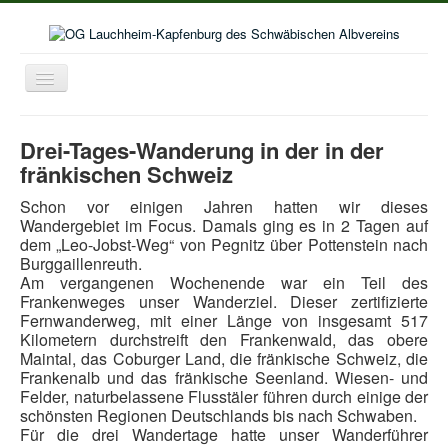
Toggle
Navigation
Home
Drei-Tages-Wanderung in der in der
Aktuelles
fränkischen Schweiz
Aktivitäten im Wanderjahr
Schon vor einigen Jahren hatten wir dieses
Wandergebiet im Focus. Damals ging es in 2 Tagen auf
Veranstaltungskalender
dem „Leo-Jobst-Weg“ von Pegnitz über Pottenstein nach
Burggaillenreuth.
Bildergalerie
Am vergangenen Wochenende war ein Teil des
Selbstwanderungen
Frankenweges unser Wanderziel. Dieser zertifizierte
Fernwanderweg, mit einer Länge von insgesamt 517
Seniorenwanderungen
Kilometern durchstreift den Frankenwald, das obere
Maintal, das Coburger Land, die fränkische Schweiz, die
Lust auf mehr
Frankenalb und das fränkische Seenland. Wiesen- und
Felder, naturbelassene Flusstäler führen durch einige der
Kooperation Deutschordenschule
schönsten Regionen Deutschlands bis nach Schwaben.
Für die drei Wandertage hatte unser Wanderführer
Naturschutz