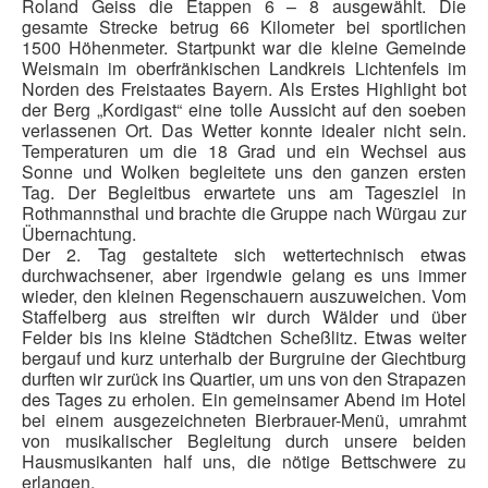
Roland Geiss die Etappen 6 – 8 ausgewählt. Die
Pressemitteilungen
gesamte Strecke betrug 66 Kilometer bei sportlichen
1500 Höhenmeter. Startpunkt war die kleine Gemeinde
Wildschützhütte
Weismain im oberfränkischen Landkreis Lichtenfels im
Norden des Freistaates Bayern. Als Erstes Highlight bot
Ansprechpartner
der Berg „Kordigast“ eine tolle Aussicht auf den soeben
Suchen
verlassenen Ort. Das Wetter konnte idealer nicht sein.
...
Temperaturen um die 18 Grad und ein Wechsel aus
Sonne und Wolken begleitete uns den ganzen ersten
Tag. Der Begleitbus erwartete uns am Tagesziel in
Rothmannsthal und brachte die Gruppe nach Würgau zur
Übernachtung.
Der 2. Tag gestaltete sich wettertechnisch etwas
durchwachsener, aber irgendwie gelang es uns immer
wieder, den kleinen Regenschauern auszuweichen. Vom
Staffelberg aus streiften wir durch Wälder und über
Felder bis ins kleine Städtchen Scheßlitz. Etwas weiter
bergauf und kurz unterhalb der Burgruine der Giechtburg
durften wir zurück ins Quartier, um uns von den Strapazen
des Tages zu erholen. Ein gemeinsamer Abend im Hotel
bei einem ausgezeichneten Bierbrauer-Menü, umrahmt
von musikalischer Begleitung durch unsere beiden
Hausmusikanten half uns, die nötige Bettschwere zu
erlangen.