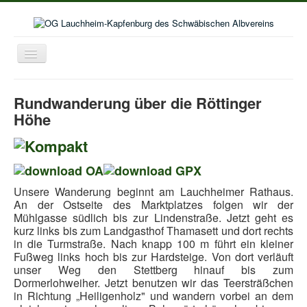
Toggle
Navigation
Home
Rundwanderung über die Röttinger
Aktuelles
Höhe
Aktivitäten im Wanderjahr
Veranstaltungskalender
Bildergalerie
Unsere Wanderung beginnt am Lauchheimer Rathaus.
An der Ostseite des Marktplatzes folgen wir der
Selbstwanderungen
Mühlgasse südlich bis zur Lindenstraße. Jetzt geht es
Seniorenwanderungen
kurz links bis zum Landgasthof Thamasett und dort rechts
in die Turmstraße. Nach knapp 100 m führt ein kleiner
Lust auf mehr
Fußweg links hoch bis zur Hardsteige. Von dort verläuft
unser Weg den Stettberg hinauf bis zum
Kooperation Deutschordenschule
Dormerlohweiher. Jetzt benutzen wir das Teersträßchen
in Richtung „Heiligenholz" und wandern vorbei an dem
Naturschutz