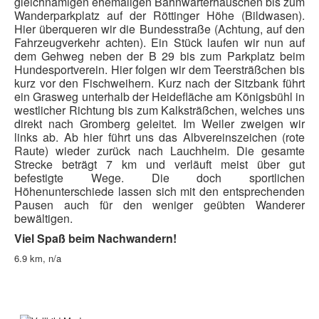
gleichnamigen ehemaligen Bahnwärterhäuschen bis zum
Pressemitteilungen
Wanderparkplatz auf der Röttinger Höhe (Bildwasen).
Hier überqueren wir die Bundesstraße (Achtung, auf den
Wildschützhütte
Fahrzeugverkehr achten). Ein Stück laufen wir nun auf
dem Gehweg neben der B 29 bis zum Parkplatz beim
Ansprechpartner
Hundesportverein. Hier folgen wir dem Teersträßchen bis
Suchen
kurz vor den Fischweihern. Kurz nach der Sitzbank führt
...
ein Grasweg unterhalb der Heidefläche am Königsbühl in
westlicher Richtung bis zum Kalksträßchen, welches uns
direkt nach Gromberg geleitet. Im Weiler zweigen wir
links ab. Ab hier führt uns das Albvereinszeichen (rote
Raute) wieder zurück nach Lauchheim. Die gesamte
Strecke beträgt 7 km und verläuft meist über gut
befestigte Wege. Die doch sportlichen
Höhenunterschiede lassen sich mit den entsprechenden
Pausen auch für den weniger geübten Wanderer
bewältigen.
Viel Spaß beim Nachwandern!
6.9 km, n/a