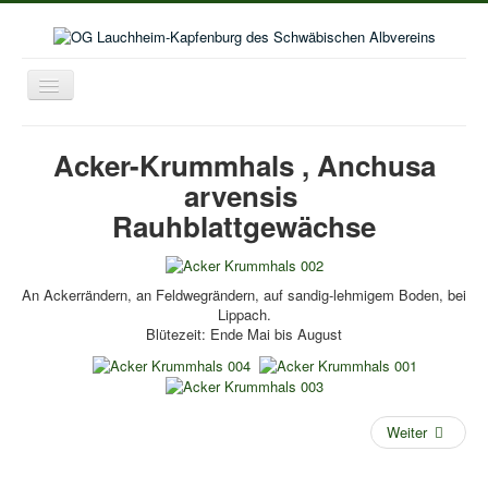
Toggle
Navigation
Home
Acker-Krummhals , Anchusa
Aktuelles
arvensis
Aktivitäten im Wanderjahr
Rauhblattgewächse
Veranstaltungskalender
Bildergalerie
An Ackerrändern, an Feldwegrändern, auf sandig-lehmigem Boden, bei
Lippach.
Selbstwanderungen
Blütezeit: Ende Mai bis August
Seniorenwanderungen
Lust auf mehr
Weiter
Kooperation Deutschordenschule
Naturschutz