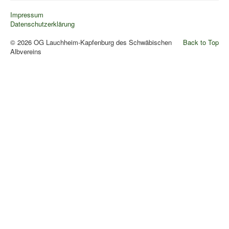
Pressemitteilungen
Impressum
Datenschutzerklärung
Wildschützhütte
© 2026 OG Lauchheim-Kapfenburg des Schwäbischen
Back to Top
Ansprechpartner
Albvereins
Suchen
...